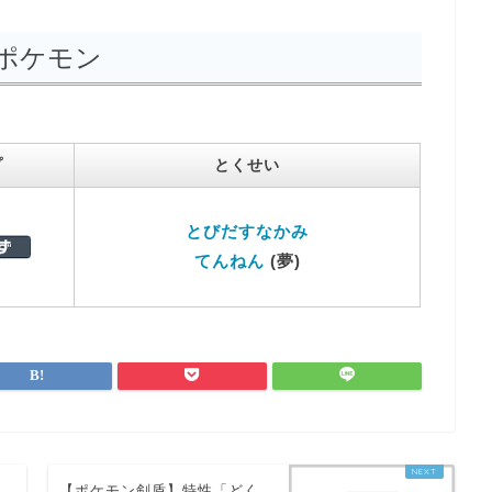
ポケモン
プ
とくせい
とびだすなかみ
てんねん
(夢)
う
【ポケモン剣盾】特性「どく