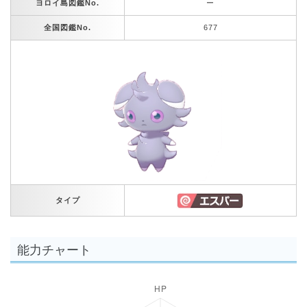
ヨロイ島図鑑No.
ー
全国図鑑No.
677
タイプ
能力チャート