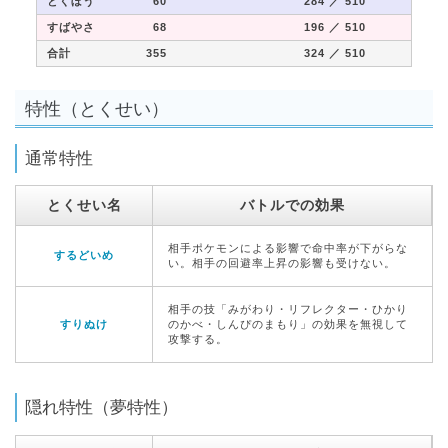
とくぼう
60
284
／ 510
すばやさ
68
196
／ 510
合計
355
324
／ 510
特性（とくせい）
通常特性
とくせい名
バトルでの効果
相手ポケモンによる影響で命中率が下がらな
するどいめ
い。相手の回避率上昇の影響も受けない。
相手の技「みがわり・リフレクター・ひかり
すりぬけ
のかべ・しんぴのまもり」の効果を無視して
攻撃する。
隠れ特性（夢特性）