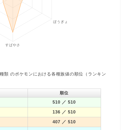
0種類 のポケモンにおける各種族値の順位（ランキン
順位
510
／ 510
136
／ 510
407
／ 510