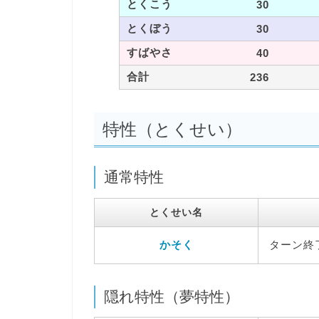
とくこう
30
とくぼう
30
すばやさ
40
合計
236
特性（とくせい）
通常特性
とくせい名
かそく
ターン終
隠れ特性（夢特性）